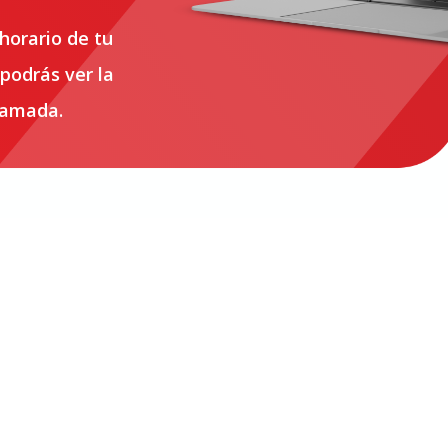
 horario de tu
 podrás ver la
lamada.