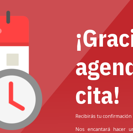
¡Grac
agend
cita!
Recibirás tu confirmación 
Nos encantará hacer un